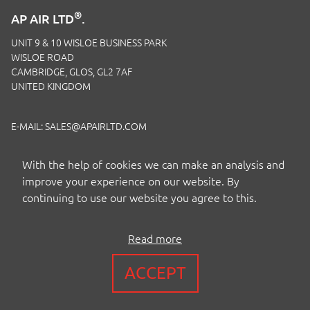
®
AP AIR LTD
.
UNIT 9 & 10 WISLOE BUSINESS PARK
WISLOE ROAD
CAMBRIDGE, GLOS, GL2 7AF
UNITED KINGDOM
E-MAIL:
SALES@APAIRLTD.COM
TELEFON:
+44 (0)1453 891 320
With the help of cookies we can make an analysis and
improve your experience on our website. By
continuing to use our website you agree to this.
Read more
COPYRIGHT BY AP AIR EUROPE LTD
ACCEPT
BEDINGUNGEN
|
PRIVACY
|
COOKIES
|
ISO-ZERTIFIZIERUNG