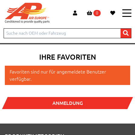
0
Start
Favoriten
IHRE FAVORITEN
Favoriten sind nur für angemeldete Benutzer
verfügbar.
ANMELDUNG