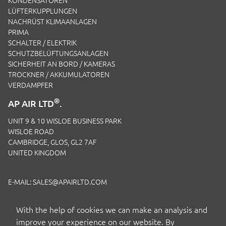
KONDENSATOREN
LÜFTERKUPPLUNGEN
NACHRÜST KLIMAANLAGEN
PRIMA
SCHALTER / ELEKTRIK
SCHUTZBELÜFTUNGSANLAGEN
SICHERHEIT AN BORD / KAMERAS
TROCKNER / AKKUMULATOREN
VERDAMPFER
®
AP AIR LTD
.
UNIT 9 & 10 WISLOE BUSINESS PARK
WISLOE ROAD
CAMBRIDGE, GLOS, GL2 7AF
UNITED KINGDOM
E-MAIL:
SALES@APAIRLTD.COM
TELEFON:
+44 (0)1453 891 320
With the help of cookies we can make an analysis and
improve your experience on our website. By