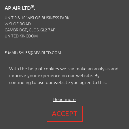
®
AP AIR LTD
.
UNIT 9 & 10 WISLOE BUSINESS PARK
WISLOE ROAD
CAMBRIDGE, GLOS, GL2 7AF
UNITED KINGDOM
E-MAIL:
SALES@APAIRLTD.COM
TELEFON:
+44 (0)1453 891 320
With the help of cookies we can make an analysis and
improve your experience on our website. By
continuing to use our website you agree to this.
Read more
COPYRIGHT BY AP AIR EUROPE LTD
ACCEPT
BEDINGUNGEN
|
PRIVACY
|
COOKIES
|
ISO-ZERTIFIZIERUNG