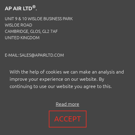
®
AP AIR LTD
.
UNIT 9 & 10 WISLOE BUSINESS PARK
WISLOE ROAD
CAMBRIDGE, GLOS, GL2 7AF
UNITED KINGDOM
E-MAIL:
SALES@APAIRLTD.COM
TELEFON:
+44 (0)1453 891 320
With the help of cookies we can make an analysis and
improve your experience on our website. By
continuing to use our website you agree to this.
Read more
COPYRIGHT BY AP AIR EUROPE LTD
ACCEPT
BEDINGUNGEN
|
PRIVACY
|
COOKIES
|
ISO-ZERTIFIZIERUNG