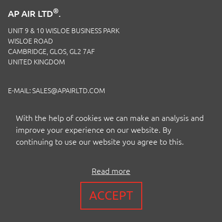
®
AP AIR LTD
.
UNIT 9 & 10 WISLOE BUSINESS PARK
WISLOE ROAD
CAMBRIDGE, GLOS, GL2 7AF
UNITED KINGDOM
E-MAIL:
SALES@APAIRLTD.COM
TELEFON:
+44 (0)1453 891 320
With the help of cookies we can make an analysis and
improve your experience on our website. By
continuing to use our website you agree to this.
Read more
COPYRIGHT BY AP AIR EUROPE LTD
ACCEPT
BEDINGUNGEN
|
PRIVACY
|
COOKIES
|
ISO-ZERTIFIZIERUNG