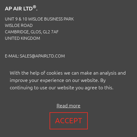
®
AP AIR LTD
.
UNIT 9 & 10 WISLOE BUSINESS PARK
WISLOE ROAD
CAMBRIDGE, GLOS, GL2 7AF
UNITED KINGDOM
E-MAIL:
SALES@APAIRLTD.COM
TELEFON:
+44 (0)1453 891 320
With the help of cookies we can make an analysis and
improve your experience on our website. By
continuing to use our website you agree to this.
Read more
COPYRIGHT BY AP AIR EUROPE LTD
ACCEPT
BEDINGUNGEN
|
PRIVACY
|
COOKIES
|
ISO-ZERTIFIZIERUNG