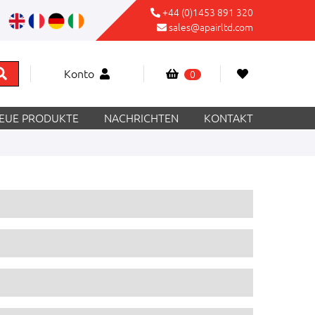
+44 (0)1453 891 320
sales@apairltd.com
Konto
0
EUE PRODUKTE
NACHRICHTEN
KONTAKT