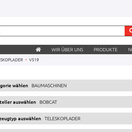
WIR ÜBER UNS
PRODUKTE
N
ESKOPLADER
V519
egorie wählen
BAUMASCHINEN
steller auswählen
BOBCAT
rzeugtyp auswählen
TELESKOPLADER