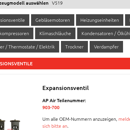
rzeugmodell auswählen
V519
sionsventile
Gebläsemotoren
Heizungseinheiten
kompressoren
Klimaschläuche
Kondensatoren / Ölküh
er / Thermostate / Elektrik
Trockner
Verdampfer
SIONSVENTILE
Expansionsventil
AP Air Teilenummer:
903-700
Um alle OEM-Nummern anzuzeigen,
melde
sich bitte an
.