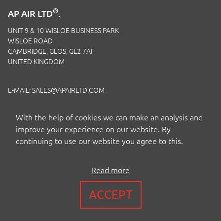
®
AP AIR LTD
.
UNIT 9 & 10 WISLOE BUSINESS PARK
WISLOE ROAD
CAMBRIDGE, GLOS, GL2 7AF
UNITED KINGDOM
E-MAIL:
SALES@APAIRLTD.COM
TELEFON:
+44 (0)1453 891 320
With the help of cookies we can make an analysis and
improve your experience on our website. By
continuing to use our website you agree to this.
Read more
COPYRIGHT BY AP AIR EUROPE LTD
ACCEPT
BEDINGUNGEN
|
PRIVACY
|
COOKIES
|
ISO-ZERTIFIZIERUNG